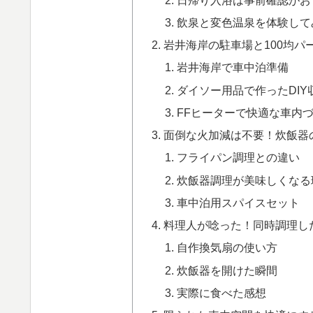
飲泉と変色温泉を体験して
岩井海岸の駐車場と100均パ
岩井海岸で車中泊準備
ダイソー用品で作ったDIY
FFヒーターで快適な車内
面倒な火加減は不要！炊飯器
フライパン調理との違い
炊飯器調理が美味しくなる
車中泊用スパイスセット
料理人が唸った！同時調理し
自作換気扇の使い方
炊飯器を開けた瞬間
実際に食べた感想