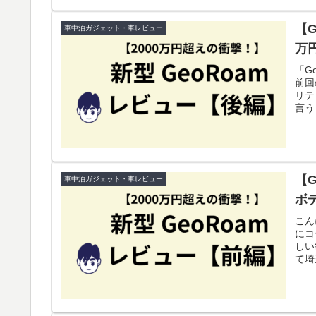
【
車中泊ガジェット・車レビュー
万
「G
前回
リテ
言う
【
車中泊ガジェット・車レビュー
ボ
こん
にコ
しい
て埼