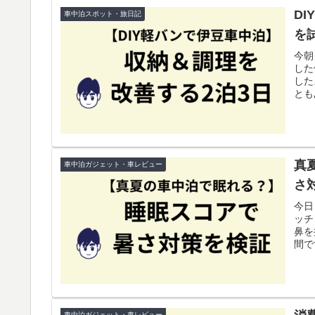
D
車中泊スポット・旅日記
を
今朝
した
した
とも
真
車中泊ガジェット・車レビュー
さ
今日
ッチ
鼻を
間で
車中泊ガジェット・車レビュー