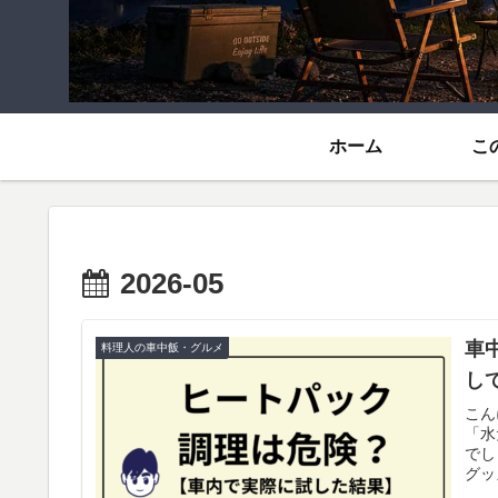
ホーム
こ
2026-05
車
料理人の車中飯・グルメ
し
こん
「水
でし
グッ