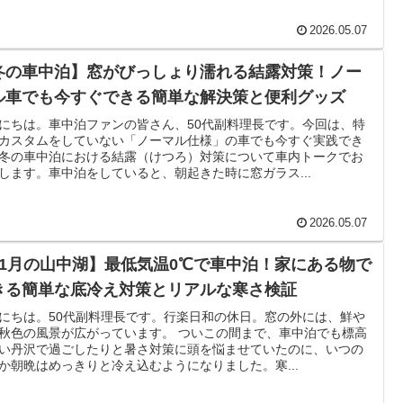
2026.05.07
冬の車中泊】窓がびっしょり濡れる結露対策！ノー
ル車でも今すぐできる簡単な解決策と便利グッズ
にちは。車中泊ファンの皆さん、50代副料理長です。今回は、特
カスタムをしていない「ノーマル仕様」の車でも今すぐ実践でき
冬の車中泊における結露（けつろ）対策について車内トークでお
します。車中泊をしていると、朝起きた時に窓ガラス...
2026.05.07
11月の山中湖】最低気温0℃で車中泊！家にある物で
きる簡単な底冷え対策とリアルな寒さ検証
にちは。50代副料理長です。行楽日和の休日。窓の外には、鮮や
秋色の風景が広がっています。 ついこの間まで、車中泊でも標高
い丹沢で過ごしたりと暑さ対策に頭を悩ませていたのに、いつの
か朝晩はめっきりと冷え込むようになりました。寒...