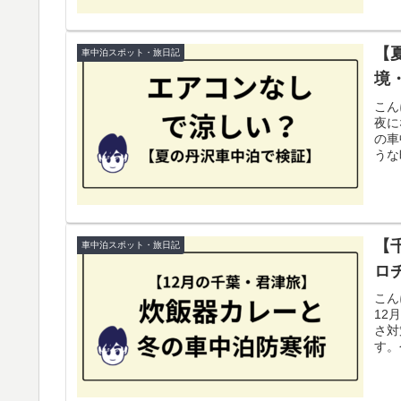
【
車中泊スポット・旅日記
境
こん
夜に
の車
うな
【
車中泊スポット・旅日記
ロ
こん
12
さ対
す。