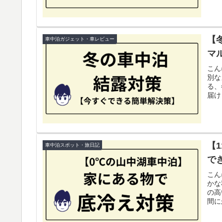
【
車中泊ガジェット・車レビュー
マ
こん
別な
る、
届け
【
車中泊スポット・旅日記
で
こん
かな
の高
間に