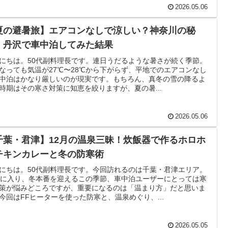
2026.05.06
夏の避暑旅】エアコンなしで涼しい？神奈川の秘
・丹沢で車中泊してみた結果
にちは。50代副料理長です。連日うだるような暑さが続く季節。
なっても気温が27℃〜28℃から下がらず、平地でのエアコンなし
中泊はかなり厳しいのが現実です。もちろん、真冬の雪の降るよ
時期はその寒さ対策に知恵を絞りますが、夏の暑...
2026.05.06
千葉・君津】12月の温泉三昧！炊飯器で作るホロホ
チキンカレーと冬の防寒術
にちは。50代副料理長です。今回訪れるのは千葉・君津エリア。
月に入り、冬本番を迎えるこの季節、車中泊ユーザーにとっては寒
策が悩みどころですが、重要になるのは「温まり方」だと思いま
今回はFFヒーターを使った防寒と、温泉めぐり、...
2026.05.05