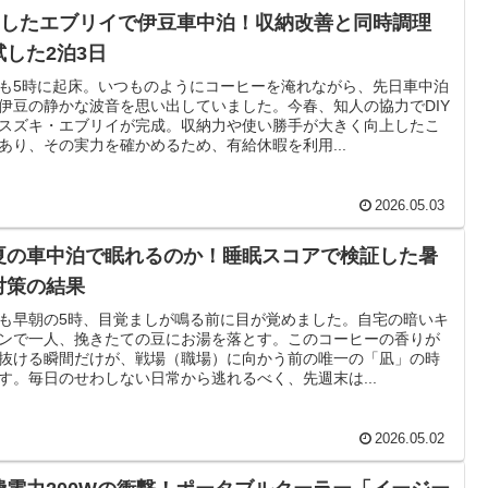
IYしたエブリイで伊豆車中泊！収納改善と同時調理
試した2泊3日
も5時に起床。いつものようにコーヒーを淹れながら、先日車中泊
伊豆の静かな波音を思い出していました。今春、知人の協力でDIY
スズキ・エブリイが完成。収納力や使い勝手が大きく向上したこ
あり、その実力を確かめるため、有給休暇を利用...
2026.05.03
夏の車中泊で眠れるのか！睡眠スコアで検証した暑
対策の結果
も早朝の5時、目覚ましが鳴る前に目が覚めました。自宅の暗いキ
ンで一人、挽きたての豆にお湯を落とす。このコーヒーの香りが
抜ける瞬間だけが、戦場（職場）に向かう前の唯一の「凪」の時
す。毎日のせわしない日常から逃れるべく、先週末は...
2026.05.02